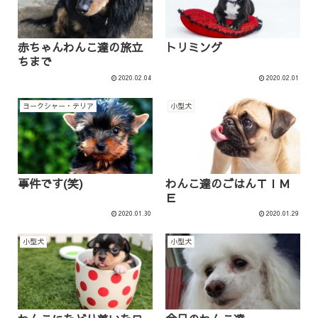
赤ちゃんわんこ達の旅立
トリミング
ちまで
2020.02.04
2020.02.01
ヨークシャー・テリア
小型犬
事件です(笑)
わんこ達のごはんＴＩＭ
Ｅ
2020.01.30
2020.01.29
小型犬
小型犬