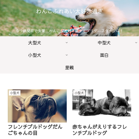
わんこふれあい大好き過ぎ
うつ病発症で失業…わんこが大好き過ぎてブリダ―スタッフに！
大型犬
中型犬
小型犬
面白
里親
小型犬
小型犬
フレンチブルドッグだん
赤ちゃんがえりするフレ
ごちゃんの目
ンチブルドッグ