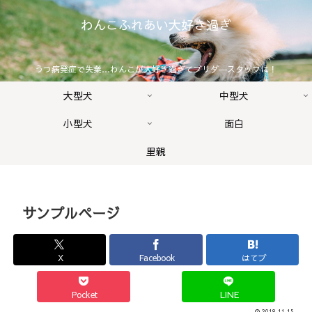
わんこふれあい大好き過ぎ
うつ病発症で失業…わんこが大好き過ぎてブリダ―スタッフに！
大型犬
中型犬
小型犬
面白
里親
サンプルページ
X
Facebook
はてブ
Pocket
LINE
2018.11.15